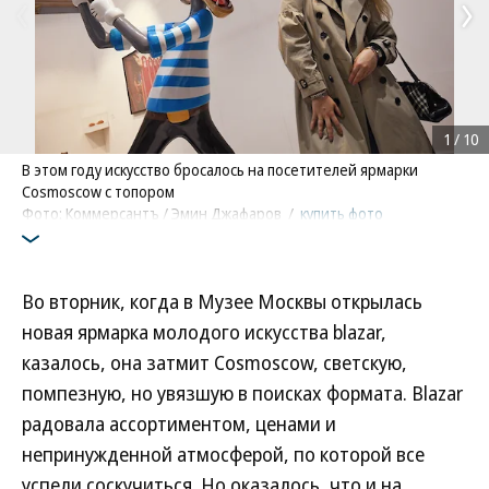
1
/
10
В этом году искусство бросалось на посетителей ярмарки
Cosmoscow с топором
Фото: Коммерсантъ / Эмин Джафаров
/
купить фото
Во вторник, когда в Музее Москвы открылась
новая ярмарка молодого искусства blazar,
казалось, она затмит Cosmoscow, светскую,
помпезную, но увязшую в поисках формата. Blazar
радовала ассортиментом, ценами и
непринужденной атмосферой, по которой все
успели соскучиться. Но оказалось, что и на