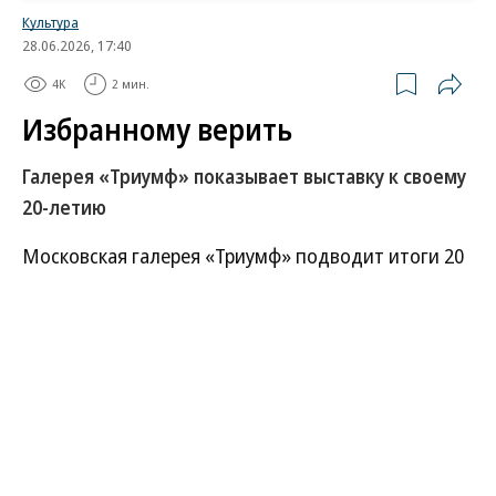
Культура
28.06.2026, 17:40
4K
2 мин.
Избранному верить
Галерея «Триумф» показывает выставку к своему
20-летию
Московская галерея «Триумф» подводит итоги 20
лет деятельности. Первая часть двухсоставного
проекта «Триумф. Избранное» рассказывает о
прошедших за эти годы выставках и являет
россыпь имен от Дэмиена Хёрста и AES+F до
Александра Бродского и Recycle Group. Проект
показывает, как менялась стратегия галереи: от
дерзости и оптимизма в сытые нулевые до