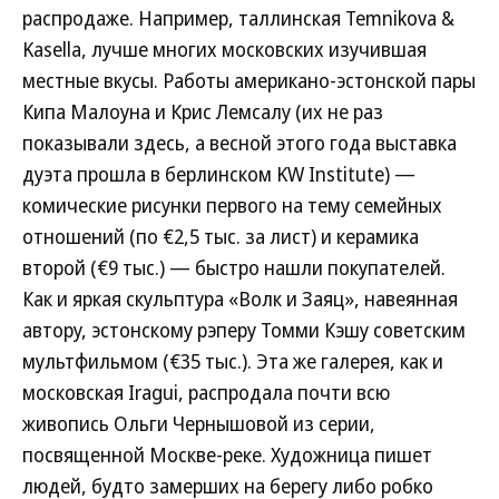
распродаже. Например, таллинская Temnikova &
Kasella, лучше многих московских изучившая
местные вкусы. Работы американо-эстонской пары
Кипа Малоуна и Крис Лемсалу (их не раз
показывали здесь, а весной этого года выставка
дуэта прошла в берлинском KW Institute) —
комические рисунки первого на тему семейных
отношений (по €2,5 тыс. за лист) и керамика
второй (€9 тыс.) — быстро нашли покупателей.
Как и яркая скульптура «Волк и Заяц», навеянная
автору, эстонскому рэперу Томми Кэшу советским
мультфильмом (€35 тыс.). Эта же галерея, как и
московская Iragui, распродала почти всю
живопись Ольги Чернышовой из серии,
посвященной Москве-реке. Художница пишет
людей, будто замерших на берегу либо робко