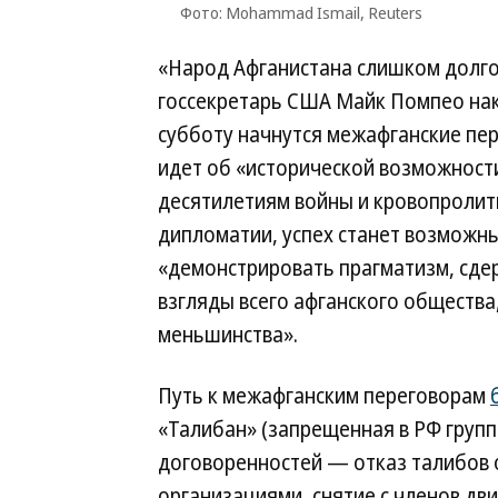
Фото: Mohammad Ismail, Reuters
«Народ Афганистана слишком долго
госсекретарь США Майк Помпео нака
субботу начнутся межафганские пер
идет об «исторической возможност
десятилетиям войны и кровопролити
дипломатии, успех станет возможны
«демонстрировать прагматизм, сдер
взгляды всего афганского общества
меньшинства».
Путь к межафганским переговорам
«Талибан» (запрещенная в РФ груп
договоренностей — отказ талибов 
организациями, снятие с членов дв