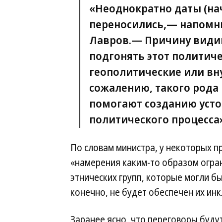
«Неоднократно даты (н
переносились,— напомни
Лавров.— Причину видим
подгонять этот политиче
геополитические или вн
сожалению, такого рода
помогают созданию уст
политического процесса
По словам министра, у некоторых п
«намерения каким-то образом огра
этнических групп, которые могли б
конечно, не будет обеспечен их инк
Заранее ясно, что переговоры буду