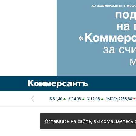
Коммерсантъ
$ 81,40
€ 94,05
¥ 12,08
IMOEX 2285,88
Предыдущая
страница
Оставаясь на сайте, вы соглашаетесь 