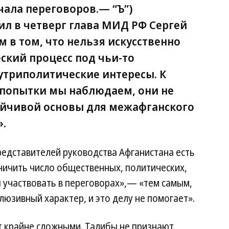
ачала переговоров.—
“Ъ”
)
л в четверг глава МИД РФ Сергей
 в том, что нельзя искусственно
ский процесс под чьи-то
утриполитические интересы. К
 попытки мы наблюдаем, они не
ойчивой основы для межафганского
».
редставителей руководства Афганистана есть
ничить число общественных, политических,
ы участвовать в переговорах»,— «тем самым,
люзивный характер, и это делу не помогает».
т крайне сложными. Талибы не признают