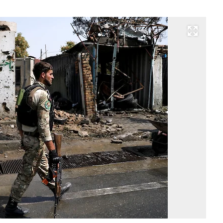
Развернуть на весь экран
Фо
M
Is
Re