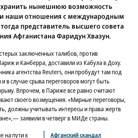
сохранить нынешнюю возможность
 и наши отношения с международным
тогда представитель высшего совета
ия Афганистана Фаридун Хвазун.
естерых заключенных талибов, против
риж и Канберра, доставили из Кабула в Доху.
ика агентства Reuters, они пробудут там под
 и в случае срыва переговоров могут быть
рьму. Впрочем, в Париже все равно считают
ывают своего возмущения. «Мирные переговоры,
ь, должны учитывать интересы и права жертв
ане»,— заявили в четверг в МИДе страны.
е на пути к
Афганский скандал