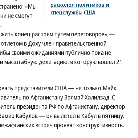
расколол политиков и
странено. «Мы
спецслужбы США
ни не смогут
с
ожить конец распрям путем переговоров»,—
 отлетом в Доху член правительственной
либы своими ожиданиями публично пока не
ли масштабную делегацию, в которую вошел 21
вовать представители США — не только Майк
тавитель по Афганистану Залмай Халилзад. С
итель президента РФ по Афганистану, директор
амир Кабулов — он вылетел в Кабул в пятницу.
межафганских встреч проявят конструктивность.