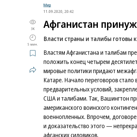
Мир
11.09.2020, 20:42
Афганистан принуж
3K
Власти страны и талибы готовы 
5 мин.
Властям Афганистана и талибам пр
положить конец четырем десятилет
мировые политики придают межафга
Катаре. Начало переговоров стало
предварительных условий, закрепл
США и талибами. Так, Вашингтон пр
американского воинского континген
военнопленных. Впрочем, договоре
и доказательство этого — непрекр
афганских силовиков.