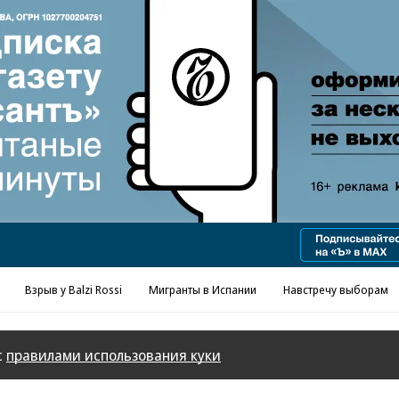
Реклама в «Ъ» www.kommersant.ru/ad
Взрыв у Balzi Rossi
Мигранты в Испании
Навстречу выборам
с
правилами использования куки