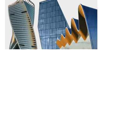
то:
ohammad
mail,
uters