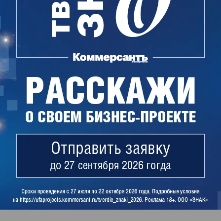
лова компрометирующие показания сотрудникам
ании которых президенту Адвокатской палаты
 в превышении полномочий, и он был
алех Аббасов тогда заявил, что считает
 Юмадиловым», что господин Юмадилов «не
 и человеческой тоже». Клиентку, как можно
Аббасова, ему порекомендовал сам Булат
сть гонорара — 200 тыс. руб.
порочащей и недостоверной, опираясь на
ной комиссии, который был предоставлен