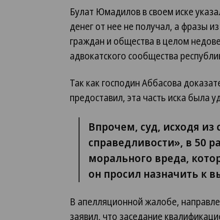
Булат Юмадилов в своем иске указа
денег от нее не получал, а фразы и
граждан и общества в целом недове
адвокатского сообщества республик
Так как господин Аббасова доказате
предоставил, эта часть иска была у
Впрочем, суд, исходя из
справедливости», в 50 р
морального вреда, кото
он просил назначить к вы
В апелляционной жалобе, направле
заявил, что заседание квалификаци