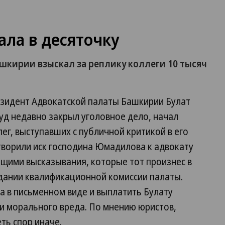
ала в десяточку
шкирии взыскал за реплику коллеги 10 тысяч
езидент Адвокатской палаты Башкирии Булат
уд недавно закрыл уголовное дело, начал
ег, выступавших с публичной критикой в его
творили иск господина Юмадилова к адвокату
ащими высказывания, которые тот произнес в
едании квалификационной комиссии палаты.
а в письменном виде и выплатить Булату
и морального вреда. По мнению юристов,
ть спор иначе.