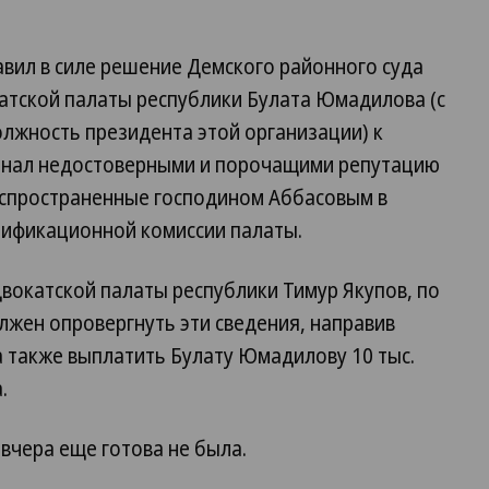
вил в силе решение Демского районного суда
атской палаты республики Булата Юмадилова (с
олжность президента этой организации) к
изнал недостоверными и порочащими репутацию
аспространенные господином Аббасовым в
лификационной комиссии палаты.
двокатской палаты республики Тимур Якупов, по
лжен опровергнуть эти сведения, направив
а также выплатить Булату Юмадилову 10 тыс.
.
вчера еще готова не была.