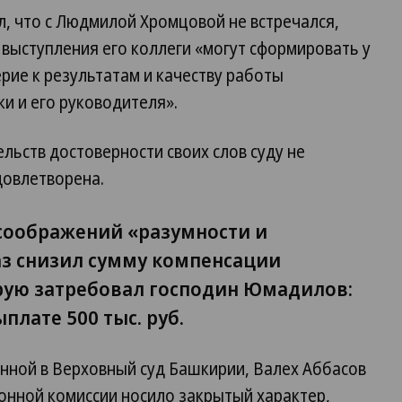
л, что с Людмилой Хромцовой не встречался,
з выступления его коллеги «могут сформировать у
рие к результатам и качеству работы
и и его руководителя».
льств достоверности своих слов суду не
довлетворена.
 соображений «разумности и
аз снизил сумму компенсации
рую затребовал господин Юмадилов:
плате 500 тыс. руб.
нной в Верховный суд Башкирии, Валех Аббасов
онной комиссии носило закрытый характер,