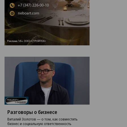
то:
митрий
лпаков,
ммерсантъ
Разговоры о бизнесе
Виталий Золотов — о том, как совместить
бизнес и социальную ответственность