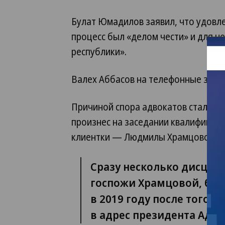
Булат Юмадилов заявил, что удовле
процесс был «делом чести» и для не
республики».
Валех Аббасов на телефонные звонк
Причиной спора адвокатов стали не
произнес на заседании квалификаци
клиентки — Людмилы Храмцовой.
Сразу несколько дисципл
госпожи Храмцовой, был
в 2019 году после того, 
в адрес президента Адво