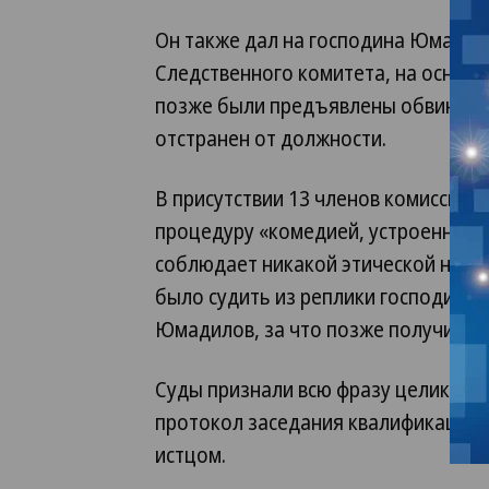
Он также дал на господина Юмади
Следственного комитета, на основ
позже были предъявлены обвинения
отстранен от должности.
В присутствии 13 членов комиссии В
процедуру «комедией, устроенной
соблюдает никакой этической нормы
было судить из реплики господина 
Юмадилов, за что позже получил ча
Суды признали всю фразу целиком 
протокол заседания квалификацион
истцом.