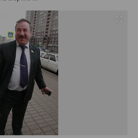
Развернуть на весь экран
Фо
Д
Ко
Ко