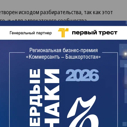
творен исходом разбирательства, так как этот
го, и «для адвокатского сообщества
и не ответил.
сколько реплик Валеха Аббасова, которые он
онной комиссии в ответ на жалобу его бывшей
инарных дел, в том числе по жалобе
и возбуждены на господина Аббасова
как он выступил с публичной критикой
катской палаты.