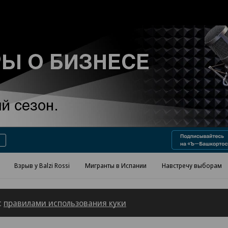
Реклама в «Ъ» www.kommersant.ru/ad
Взрыв у Balzi Rossi
Мигранты в Испании
Навстречу выборам
с
правилами использования куки