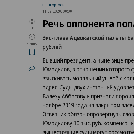
Башкортостан
11.09.2020, 00:00
Речь оппонента поп
1K
Экс-глава Адвокатской палаты Ба
4 мин.
рублей
Бывший президент, а ныне вице-пр
Юмадилов, в отношении которого с
взыскивать моральный ущерб с колл
адрес. Суды двух инстанций удовле
Валеху Аббасову и признали пороч
ноябре 2019 года на закрытом зас
Ответчик обязан опровергнуть слов
Юмадилову 10 тыс. руб. компенсаци
вышестоящие суды могут рассмотре