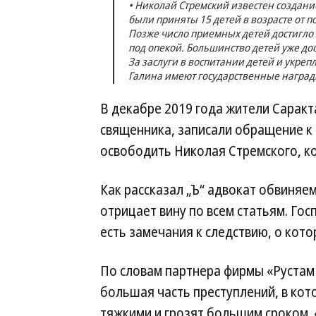
• Николай Стремский известен создание
были приняты 15 детей в возрасте от п
Позже число приемных детей достигло 
под опекой. Большинство детей уже до
За заслуги в воспитании детей и укре
Галина имеют государственные ­наград
В декабре 2019 года жители Саракт
священника, записали обращение к
освободить Николая Стремского, ко
Как рассказал „Ъ“ адвокат обвиня
отрицает вину по всем статьям. Го
есть замечания к следствию, о кото
По словам партнера фирмы «Рустам
большая часть преступлений, в кот
тяжкими и грозят большим сроком. 