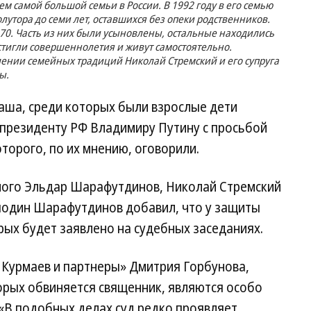
м самой большой семьи в России. В 1992 году в его семью
олутора до семи лет, оставшихся без опеки родственников.
70. Часть из них были усыновлены, остальные находились
стигли совершеннолетия и живут самостоятельно.
плении семейных традиций Николай Стремский и его супруга
ы.
аша, среди которых были взрослые дети
 президенту РФ Владимиру Путину с просьбой
торого, по их мнению, оговорили.
емого Эльдар Шарафутдинов, Николай Стремский
сподин Шарафутдинов добавил, что у защиты
рых будет заявлено на судебных ­заседаниях.
 Курмаев и партнеры» Дмитрия Горбунова,
орых обвиняется священник, являются особо
«В подобных делах суд редко проявляет