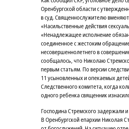
Как сообщил СКР, уголовное дело с
Оренбургской области с утвержде
в суд. Священнослужителю вменяют 
«Насильственные действия сексуаль
«Ненадлежащее исполнение обязан
соединенное с жестоким обращение
несовершеннолетнего в совершение
сообщалось, что Николаю Стремско
первым статьям. По версии следств
11 усыновленных и опекаемых детей
Следственного комитета, когда кол
одного ребенка священник изнасил
Господина Стремского задержали и 
В Оренбургской епархии Николая Ст
от богослужений. На ситуацию отр