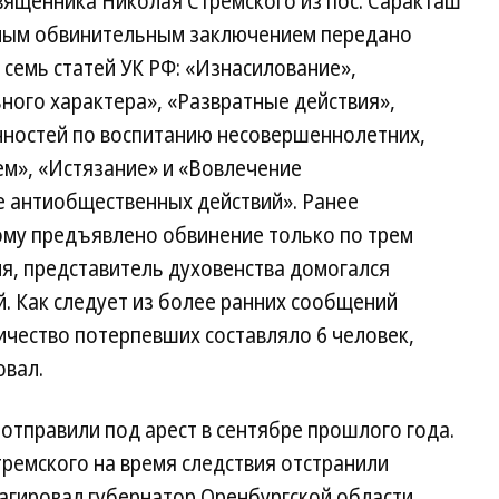
вященника Николая Стремского из пос. Саракташ
нным обвинительным заключением передано
семь статей УК РФ: «Изнасилование»,
ного характера», «Развратные действия»,
ностей по воспитанию несовершеннолетних,
м», «Истязание» и «Вовлечение
 антиобщественных действий». Ранее
му предъявлено обвинение только по трем
ия, представитель духовенства домогался
. Как следует из более ранних сообщений
ичество потерпевших составляло 6 человек,
овал.
отправили под арест в сентябре прошлого года.
ремского на время следствия отстранили
еагировал губернатор Оренбургской области