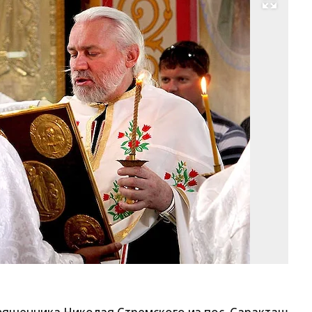
Развернуть на весь экран
Фо
or
ep