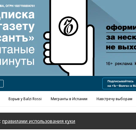
Реклама в «Ъ» www.kommersant.ru/ad
Взрыв у Balzi Rossi
Мигранты в Испании
Навстречу выборам
с
правилами использования куки