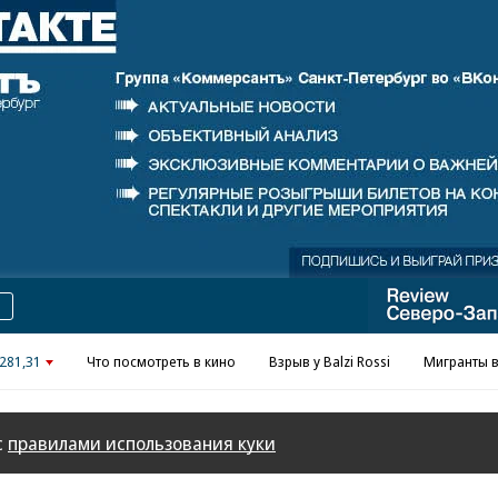
Реклама в «Ъ» www.kommersant.ru/ad
281,31
Что посмотреть в кино
Взрыв у Balzi Rossi
Мигранты в
с
правилами использования куки