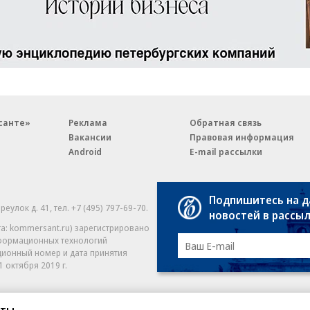
санте»
Реклама
Обратная связь
Вакансии
Правовая информация
Android
E-mail рассылки
Подпишитесь на 
реулок д. 41,
тел. +7 (495) 797-69-70.
Партнерские проекты/матери
новостей в рассы
«Промо» и «Официальное со
а: kommersant.ru) зарегистрировано
нформационных технологий
На kommersant.ru применяют
ционный номер и дата принятия
1 октября 2019 г.
сты