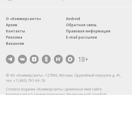
О «Коммерсанте»
Android
Архив
Обратная связь
Контакты
Правовая информация
Реклама
E-mail рассылки
Вакансии
18+
© АО «Коммерсантъ». 127006, Москва, Оружейный переулок д. 41,
тел. +7 (495) 797-69-70.
Сетевое издание «Коммерсантъ» (доменное имя сайта:
kommersant.ru) зарегистрировано Федеральной службой
по надзору в сфере связи, информационных технологий и массовых
коммуникаций (Роскомнадзор), регистрационный номер и дата
принятия решения о регистрации: серия
Эл № ФС77-76922
от 11 октября 2019 г.
Партнерские проекты/материалы, новости компаний, материалы
с пометкой «Промо» и «Официальное сообщение» опубликованы