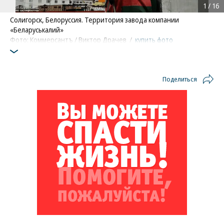
1
/
16
Солигорск, Белоруссия. Территория завода компании
«Беларуськалий»
Фото: Коммерсантъ / Виктор Драчев
/
купить фото
Поделиться