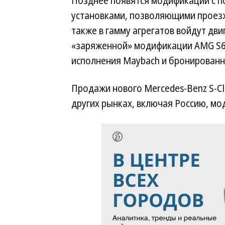
Позднее появятся модификации с 
установками, позволяющими проезжа
также в гамму агрегатов войдут дв
«заряженной» модификации AMG S6
исполнения Maybach и бронированн
Продажи нового Mercedes-Benz S-Cla
других рынках, включая Россию, мод