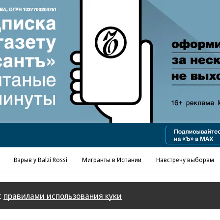
Реклама в «Ъ» www.kommersant.ru/ad
Взрыв у Balzi Rossi
Мигранты в Испании
Навстречу выборам
с
правилами использования куки