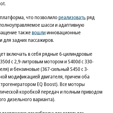
ot.
я платформа, что позволило
реализовать
ряд
 полноуправляемое шасси и адаптивную
снащение также
вошли
инновационные
 для задних пассажиров.
дет включать в себя рядные 6-цилиндровые
350d с 2,9-литровым мотором и S400d с 330-
ля) и бензиновые (367-сильный S450 с 3-
ьной модификацией двигателя, причем оба
трогенератором EQ Boost). Все моторы
атической коробкой передач и полным приводом
ого дизельного варианта).