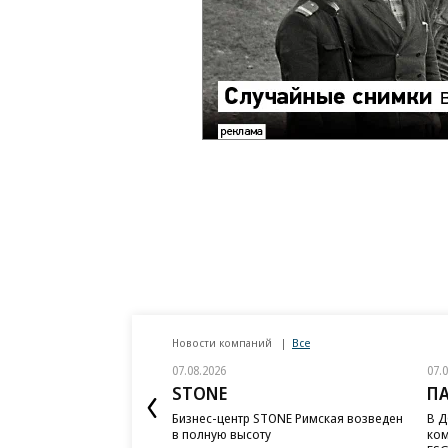
Новости компаний
Все
07.08.2026
07.
STONE
П
Бизнес-центр STONE Римская возведен
В Д
в полную высоту
ком