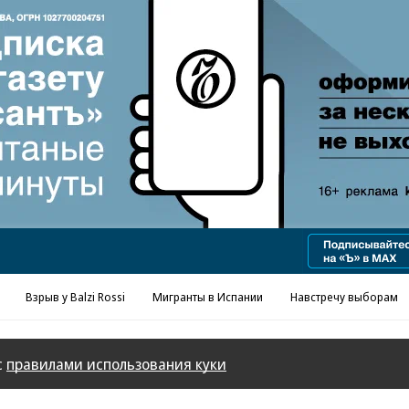
Реклама в «Ъ» www.kommersant.ru/ad
Взрыв у Balzi Rossi
Мигранты в Испании
Навстречу выборам
с
правилами использования куки