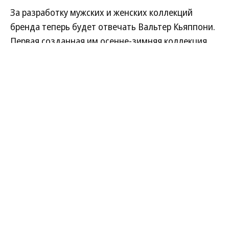
За разработку мужских и женских коллекций
бренда теперь будет отвечать Вальтер Кьяппони.
Первая созданная им осенне-зимняя коллекция
2020/21 появится в бутиках марки следующей
осенью.
Развернуть на
Вальтер Кьяппони