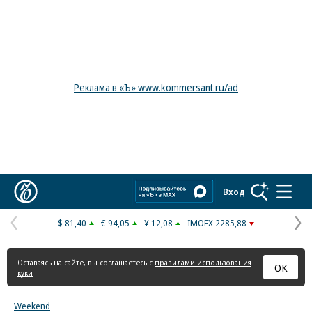
Реклама в «Ъ» www.kommersant.ru/ad
Коммерсантъ
Вход
$ 81,40
€ 94,05
¥ 12,08
IMOEX 2285,88
Предыдущая
С
страница
с
Оставаясь на сайте, вы соглашаетесь с
правилами использования
ОК
куки
Weekend