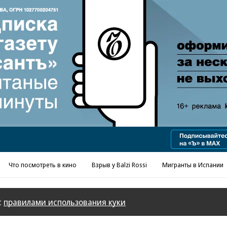
Реклама в «Ъ» www.kommersant.ru/ad
Что посмотреть в кино
Взрыв у Balzi Rossi
Мигранты в Испании
с
правилами использования куки