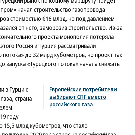
 турецкий рынок по южному маршруту пойдет
азпром» начал строительство газопровода
ров стоимостью €16 млрд, но под давлением
азался от него, заморозив строительство. Из-за
кончательного проекта монополия потеряла
 этого Россия и Турция рассматривали
потока» до 32 млрд кубометров, но проект так
 до запуска «Турецкого потока» начала снижать
ии в Турцию
Европейские потребители
выбирают СПГ вместо
газа, страна
российского газа
телем
19 году
о 15,5 млрд кубометров, что стало
 полугодии 2020 года спрос на российский газ