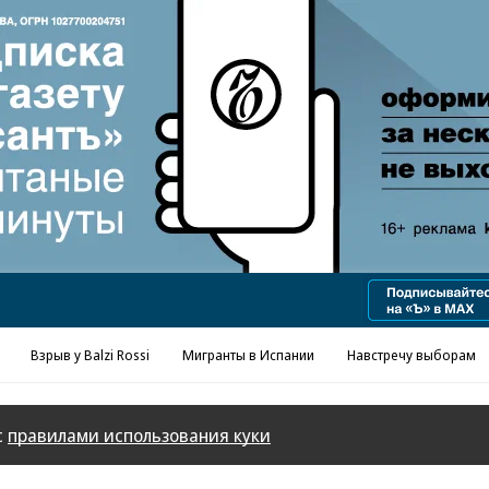
Реклама в «Ъ» www.kommersant.ru/ad
Взрыв у Balzi Rossi
Мигранты в Испании
Навстречу выборам
с
правилами использования куки