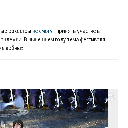
жные оркестры
не смогут
принять участие в
пандемии. В нынешнем году тема фестиваля
ие войны».
Развернуть на весь экран