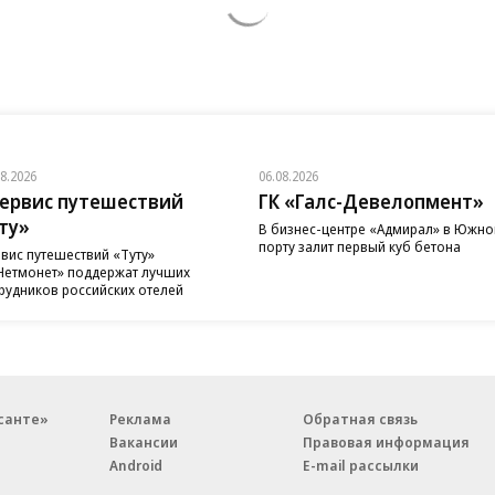
08.2026
06.08.2026
ервис путешествий
ГК «Галс-Девелопмент»
ту»
В бизнес-центре «Адмирал» в Южн
порту залит первый куб бетона
вис путешествий «Туту»
Нетмонет» поддержат лучших
рудников российских отелей
санте»
Реклама
Обратная связь
Вакансии
Правовая информация
Android
E-mail рассылки