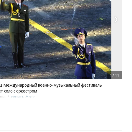
1
/
11
 XII Международный военно-музыкальный фестиваль
ет соло с оркестром
ына
/
купить фото