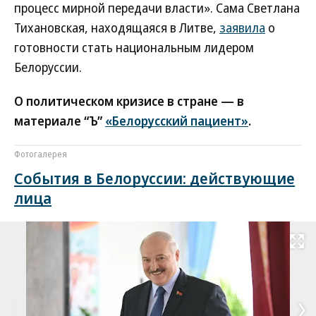
процесс мирной передачи власти». Сама Светлана
Тихановская, находящаяся в Литве,
заявила
о
готовности стать национальным лидером
Белоруссии.
О политическом кризисе в стране — в
материале “Ъ”
«Белорусский пациент»
.
Фотогалерея
События в Белоруссии: действующие
лица
Развернуть на