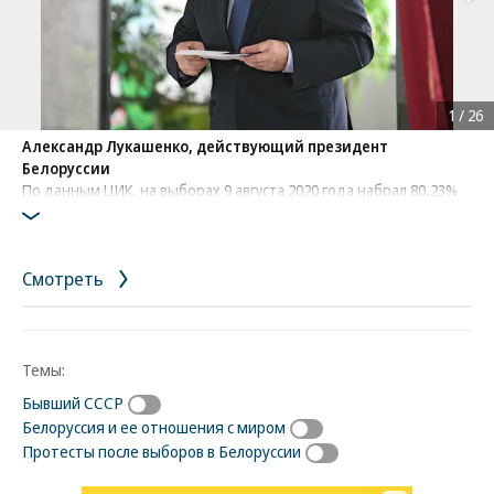
1
/
26
Александр Лукашенко, действующий президент
Белоруссии
По данным ЦИК, на выборах 9 августа 2020 года набрал 80,23%
голосов. Обвинения в фальсификации выборов отрицает.
Протестующих называл людьми с «криминальным прошлым»,
«безработными» и протестующих «овцами, которыми
Смотреть
управляют из-за границы»
Фото: Коммерсантъ / Александр Миридонов
/
купить фото
Темы:
Бывший СССР
Белоруссия и ее отношения с миром
Протесты после выборов в Белоруссии