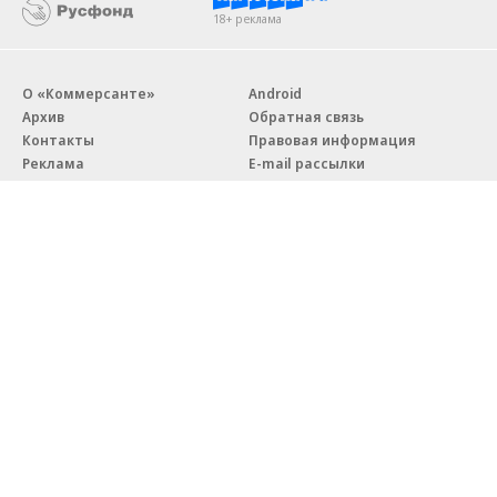
18+ реклама
О «Коммерсанте»
Android
Архив
Обратная связь
Контакты
Правовая информация
Реклама
E-mail рассылки
Вакансии
18+
© АО «Коммерсантъ». 127006, Москва, Оружейный переулок д. 41,
тел. +7 (495) 797-69-70.
Сетевое издание «Коммерсантъ» (доменное имя сайта:
kommersant.ru) зарегистрировано Федеральной службой
по надзору в сфере связи, информационных технологий и массовых
коммуникаций (Роскомнадзор), регистрационный номер и дата
принятия решения о регистрации: серия
Эл № ФС77-76922
от 11 октября 2019 г.
Партнерские проекты/материалы, новости компаний, материалы