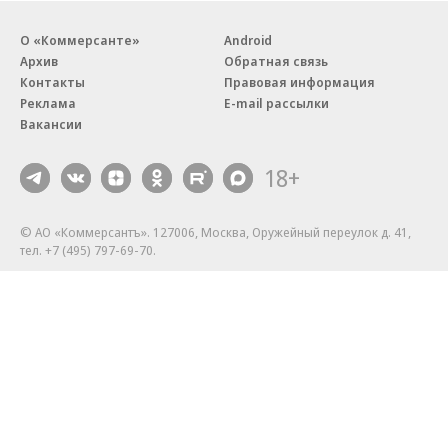
О «Коммерсанте»
Android
Архив
Обратная связь
Контакты
Правовая информация
Реклама
E-mail рассылки
Вакансии
18+
© АО «Коммерсантъ». 127006, Москва, Оружейный переулок д. 41,
тел. +7 (495) 797-69-70.
Сетевое издание «Коммерсантъ» (доменное имя сайта:
kommersant.ru) зарегистрировано Федеральной службой
по надзору в сфере связи, информационных технологий и массовых
коммуникаций (Роскомнадзор), регистрационный номер и дата
принятия решения о регистрации: серия
Эл № ФС77-76922
от 11 октября 2019 г.
Партнерские проекты/материалы, новости компаний, материалы
с пометкой «Промо» и «Официальное сообщение» опубликованы
на коммерческой основе.