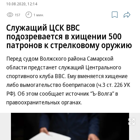
10.08.2020, 12:14
157
1 мин.
Служащий ЦСК ВВС
подозревается в хищении 500
патронов к стрелковому оружию
Перед судом Волжского района Самарской
области предстанет служащий Центрального
спортивного клуба ВВС. Ему вменяется хищение
либо вымогательство боеприпасов (ч.3 ст. 226 УК
РФ). Об этом сообщает источник “Ъ-Волга” в
правоохранительных органах.
Развернуть на