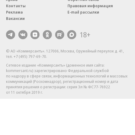
Контакты
Правовая информация
Реклама
E-mail рассылки
Вакансии
18+
© АО «Коммерсантъ». 127006, Москва, Оружейный переулок д. 41,
тел. +7 (495) 797-69-70.
Сетевое издание «Коммерсантъ» (доменное имя сайта:
kommersant.ru) зарегистрировано Федеральной службой
по надзору в сфере связи, информационных технологий и массовых
коммуникаций (Роскомнадзор), регистрационный номер и дата
принятия решения о регистрации: серия
Эл № ФС77-76922
от 11 октября 2019 г.
Партнерские проекты/материалы, новости компаний, материалы
с пометкой «Промо» и «Официальное сообщение» опубликованы
на коммерческой основе.
На kommersant.ru применяются рекомендательные технологии.
Подробнее