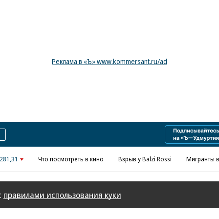
Реклама в «Ъ» www.kommersant.ru/ad
281,31
Что посмотреть в кино
Взрыв у Balzi Rossi
Мигранты в
с
правилами использования куки