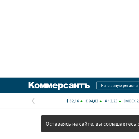
Коммерсантъ
На главную региона
$ 82,16
€ 94,83
¥ 12,23
IMOEX 2
Предыдущая
страница
Оставаясь на сайте, вы соглашаетесь 