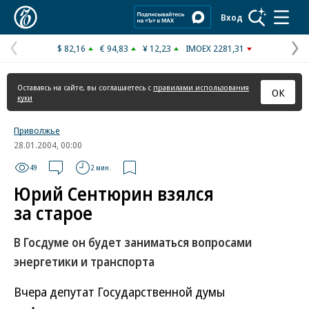
Коммерсантъ
Вход
$ 82,16
€ 94,83
¥ 12,23
IMOEX 2281,31
Предыдущая
С
страница
с
Оставаясь на сайте, вы соглашаетесь с
правилами использования
ОК
куки
Приволжье
28.01.2004, 00:00
49
2 мин.
Юрий Сентюрин взялся
за старое
В Госдуме он будет заниматься вопросами
энергетики и транспорта
Вчера депутат Государственной думы