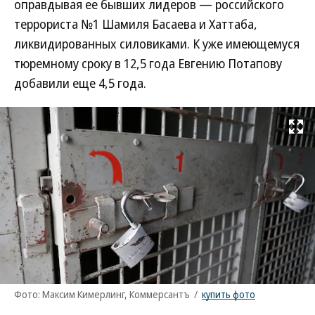
оправдывая ее бывших лидеров — российского
террориста №1 Шамиля Басаева и Хаттаба,
ликвидированных силовиками. К уже имеющемуся
тюремному сроку в 12,5 года Евгению Потапову
добавили еще 4,5 года.
Развернуть на
Фото: Максим Кимерлинг, Коммерсантъ
/
купить фото