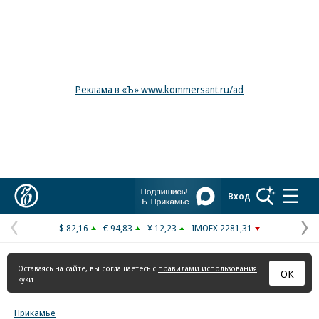
Реклама в «Ъ» www.kommersant.ru/ad
Коммерсантъ
Вход
$ 82,16
€ 94,83
¥ 12,23
IMOEX 2281,31
Предыдущая
С
страница
с
Оставаясь на сайте, вы соглашаетесь с
правилами использования
ОК
куки
Прикамье