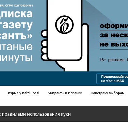
Реклама в «Ъ» www.kommersant.ru/ad
Взрыв у Balzi Rossi
Мигранты в Испании
Навстречу выборам
с
правилами использования куки