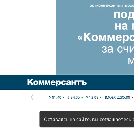
Коммерсантъ
$ 81,40
€ 94,05
¥ 12,08
IMOEX 2285,88
Предыдущая
страница
Оставаясь на сайте, вы соглашаетесь 