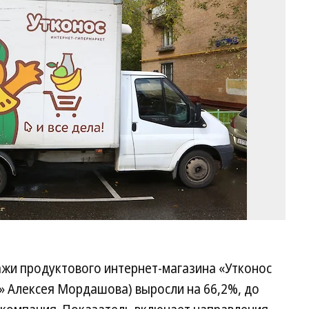
Ст
Ти
/
Т
ажи продуктового интернет-магазина «Утконос
» Алексея Мордашова) выросли на 66,2%, до