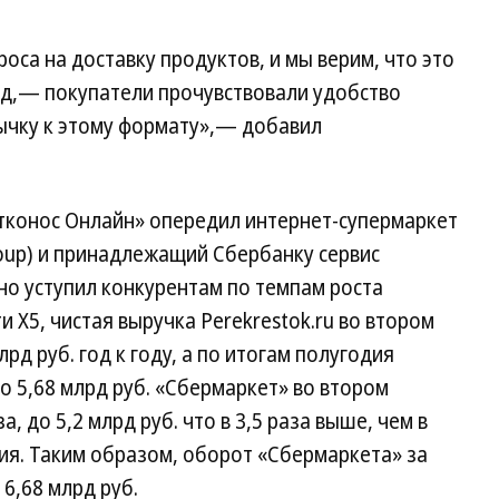
оса на доставку продуктов, и мы верим, что это
нд,— покупатели прочувствовали удобство
ычку к этому формату»,— добавил
тконос Онлайн» опередил интернет-супермаркет
 Group) и принадлежащий Сбербанку сервис
но уступил конкурентам по темпам роста
и X5, чистая выручка Perekrestok.ru во втором
лрд руб. год к году, а по итогам полугодия
о 5,68 млрд руб. «Сбермаркет» во втором
а, до 5,2 млрд руб. что в 3,5 раза выше, чем в
ия. Таким образом, оборот «Сбермаркета» за
6,68 млрд руб.