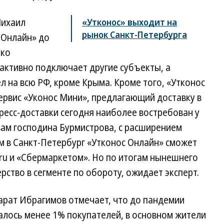
Михаил
«Утконос» выходит на
рынок Санкт-Петербурга
 Онлайн» до
ько
 активно подключает другие субъекты, а
 на всю РФ, кроме Крыма. Кроме того, «Утконос
ервис «Уконос Мини», предлагающий доставку в
спресс-доставки сегодня наиболее востребован у
вам господина Бурмистрова, с расширением
м в Санкт-Петербург «Утконос Онлайн» сможет
.ru и «Сбермаркетом». Но по итогам нынешнего
рство в сегменте по обороту, ожидает эксперт.
рат Ибрагимов отмечает, что до пандемии
алось менее 1% покупателей, в основном жители