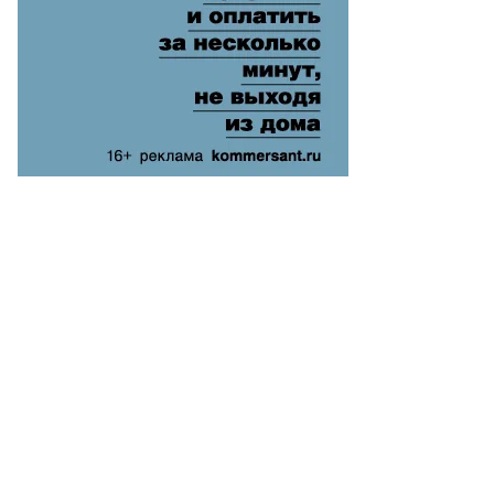
анислав
хомиров
АСС