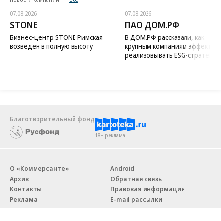
07.08.2026
07.08.2026
STONE
ПАО ДОМ.РФ
Бизнес-центр STONE Римская
В ДОМ.РФ рассказали, как
возведен в полную высоту
крупным компаниям эффектив
реализовывать ESG-стратегию
Благотворительный фонд
18+ реклама
О «Коммерсанте»
Android
Архив
Обратная связь
Контакты
Правовая информация
Реклама
E-mail рассылки
Вакансии