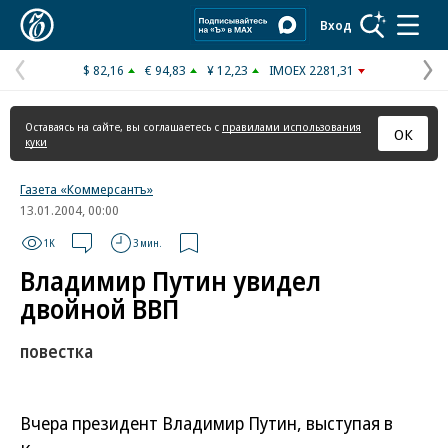
Коммерсантъ
Вход
$ 82,16
€ 94,83
¥ 12,23
IMOEX 2281,31
Предыдущая
С
страница
с
Оставаясь на сайте, вы соглашаетесь с
правилами использования
ОК
куки
Газета «Коммерсантъ»
13.01.2004, 00:00
1K
3 мин.
Владимир Путин увидел
двойной ВВП
повестка
Вчера президент Владимир Путин, выступая в