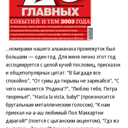
...номерами нашего альманаха промежуток был
большим — один год. Для меня лично этот год
ассоциируется с целой кучей пословиц, присказок
и общепопулярных цитат: "В Багдаде все
спокойно", "От сумы да тюрьмы не зарекайся", "С
чего начинается 'Родина'?", "Люблю тебя, Петра
творенье!", "Hasta la vista, baby!" (произносится
брутальным металлическим голосом), "К нам
приехал на-а-аш любимый Пол Маккартни
дарагой!" (поется с цыганским акцентом), "Гдэ жэ