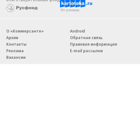
18+ реклама
О «Коммерсанте»
Android
Архив
Обратная связь
Контакты
Правовая информация
Реклама
E-mail рассылки
Вакансии
18+
© АО «Коммерсантъ». 127006, Москва, Оружейный переулок д. 41,
тел. +7 (495) 797-69-70.
Сетевое издание «Коммерсантъ» (доменное имя сайта:
kommersant.ru) зарегистрировано Федеральной службой
по надзору в сфере связи, информационных технологий и массовых
коммуникаций (Роскомнадзор), регистрационный номер и дата
принятия решения о регистрации: серия
Эл № ФС77-76922
от 11 октября 2019 г.