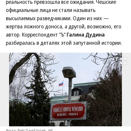
реальность превзошла все ожидания. Чешские
официальные лица не стали называть
высылаемых разведчиками. Один из них —
жертва ложного доноса, а другой, возможно, его
автор. Корреспондент “Ъ”
Галина Дудина
разбиралась в деталях этой запутанной истории.
Развернуть на
Фото: Petr David Josek, AP