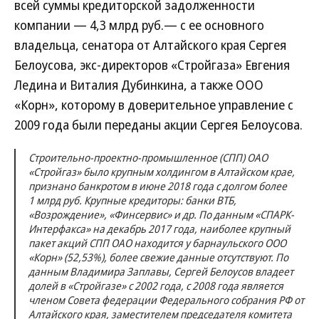
всей суммы кредиторской задолженности
компании — 4,3 млрд руб.— с ее основного
владельца, сенатора от Алтайского края Сергея
Белоусова, экс-директоров «Стройгаза» Евгения
Ледина и Виталия Дубинкина, а также ООО
«Корн», которому в доверительное управление с
2009 года были переданы акции Сергея Белоусова.
Строительно-проектно-промышленное (СПП) ОАО
«Стройгаз» было крупным холдингом в Алтайском крае,
признано банкротом в июне 2018 года с долгом более
1 млрд руб. Крупные кредиторы: банки ВТБ,
«Возрождение», «Финсервис» и др. По данным «СПАРК-
Интерфакса» на декабрь 2017 года, наиболее крупный
пакет акций СПП ОАО находится у барнаульского ООО
«Корн» (52,53%), более свежие данные отсутствуют. По
данным Владимира Заплавы, Сергей Белоусов владеет
долей в «Стройгазе» с 2002 года, с 2008 года является
членом Совета федерации Федерального собрания РФ от
Алтайского края, заместителем председателя комитета