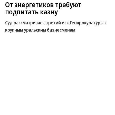
От энергетиков требуют
подпитать казну
Суд рассматривает третий иск Генпрокуратуры к
крупным уральским бизнесменам
В Екатеринбурге суд начал рассматривать третий
иск Генпрокуратуры об изъятии имущества
уральских бизнесменов Артема Бикова и Алексея
Боброва, а также членов их семей. Ранее в доход
государства была обращена принадлежавшая
предпринимателям «Корпорация СТС»
стоимостью около 140 млрд руб., позже суд
конфисковал их активы еще на 40 млрд. Сейчас
речь идет о недвижимости, автомобилях и
денежных средствах на банковских счетах,
полученных в том числе за счет незаконных