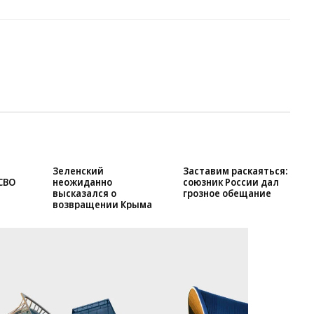
Зеленский
Заставим раскаяться:
СВО
неожиданно
союзник России дал
высказался о
грозное обещание
возвращении Крыма