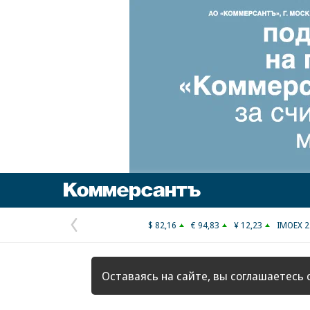
Коммерсантъ
$ 82,16
€ 94,83
¥ 12,23
IMOEX 2
Предыдущая
страница
Оставаясь на сайте, вы соглашаетесь 