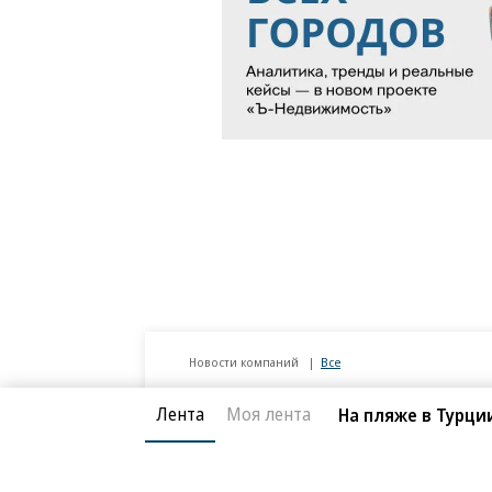
Лента
Моя лента
На пляже в Турц
Новости компаний
Все
07.08.2026
07.
STONE
П