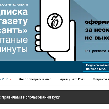
Реклама в «Ъ» www.kommersant.ru/ad
281,31
Что посмотреть в кино
Взрыв у Balzi Rossi
Мигранты в
с
правилами использования куки