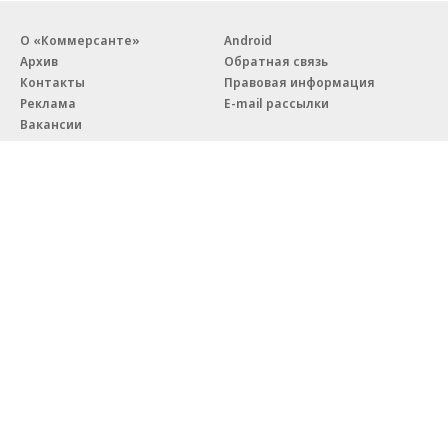
О «Коммерсанте»
Android
Архив
Обратная связь
Контакты
Правовая информация
Реклама
E-mail рассылки
Вакансии
18+
© АО «Коммерсантъ». 127006, Москва, Оружейный переулок д. 41,
тел. +7 (495) 797-69-70.
Сетевое издание «Коммерсантъ» (доменное имя сайта:
kommersant.ru) зарегистрировано Федеральной службой
по надзору в сфере связи, информационных технологий и массовых
коммуникаций (Роскомнадзор), регистрационный номер и дата
принятия решения о регистрации: серия
Эл № ФС77-76922
от 11 октября 2019 г.
Партнерские проекты/материалы, новости компаний, материалы
с пометкой «Промо» и «Официальное сообщение» опубликованы
на коммерческой основе.