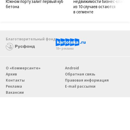
Южном порту залит первый куб
недвижимости бизнес-класса в
бетона
из 10 случаев остаются
в сегменте
Благотворительный фонд
18+ реклама
О «Коммерсанте»
Android
Архив
Обратная связь
Контакты
Правовая информация
Реклама
E-mail рассылки
Вакансии
18+
© АО «Коммерсантъ». 127006, Москва, Оружейный переулок д. 41,
тел. +7 (495) 797-69-70.