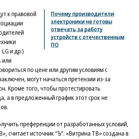
ут к правовой
Почему производители
электроники не готовы
социации
отвечать за работу
водителей
устройств с отечественным
ехники
ПО
 LG и др.)
ь или
овориться по цене или другим условиям с
заключен, могут начаться претензии из-за
н. Кроме того, чтобы протестировать
, а в предложенный график этот срок не
ов.
олучить преференции от разработанных условий,
», считает источник “Ъ”. «Витрина ТВ» создана в