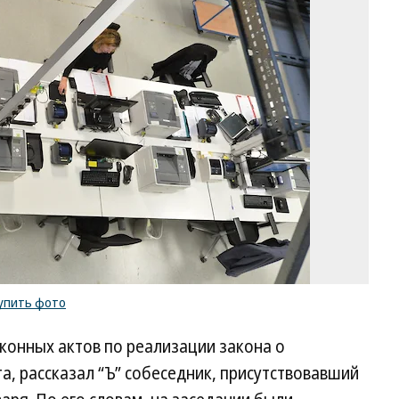
Ю
Ма
Ко
/
ку
ф
упить фото
онных актов по реализации закона о
а, рассказал “Ъ” собеседник, присутствовавший