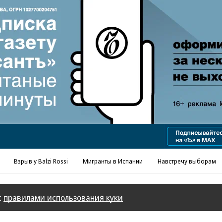
Реклама в «Ъ» www.kommersant.ru/ad
Взрыв у Balzi Rossi
Мигранты в Испании
Навстречу выборам
с
правилами использования куки