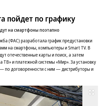
а пойдет по графику
дут на смартфоны поэтапно
ба (ФАС) разработала график предустановки
амм на смартфоны, компьютеры и Smart TV. В
дут отечественные карты и поиск, а затем
а ТВ» и платежной системы «Мир». За установку
 — по договоренности с ним — дистрибуторы и
Развернуть на весь экран
Фо