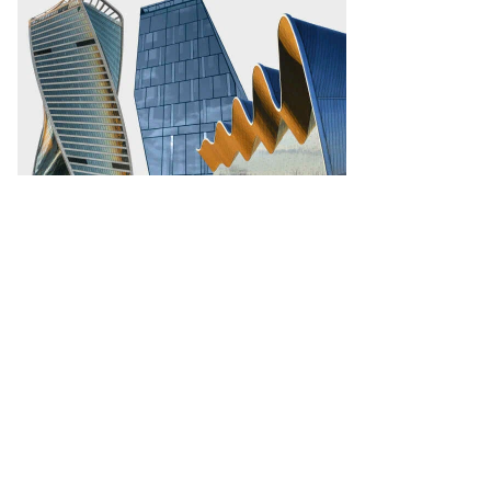
рий
ртьянов,
ммерсантъ
пить
ото