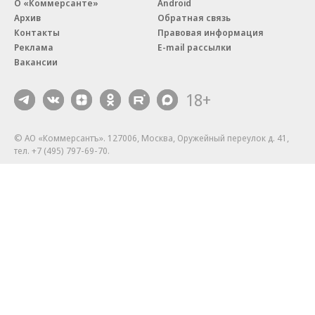
О «Коммерсанте»
Android
Архив
Обратная связь
Контакты
Правовая информация
Реклама
E-mail рассылки
Вакансии
18+
© АО «Коммерсантъ». 127006, Москва, Оружейный переулок д. 41,
тел. +7 (495) 797-69-70.
Сетевое издание «Коммерсантъ» (доменное имя сайта:
kommersant.ru) зарегистрировано Федеральной службой
по надзору в сфере связи, информационных технологий и массовых
коммуникаций (Роскомнадзор), регистрационный номер и дата
принятия решения о регистрации: серия
Эл № ФС77-76922
от 11 октября 2019 г.
Партнерские проекты/материалы, новости компаний, материалы
с пометкой «Промо» и «Официальное сообщение» опубликованы
на коммерческой основе.
На kommersant.ru применяются рекомендательные технологии.
Подробнее