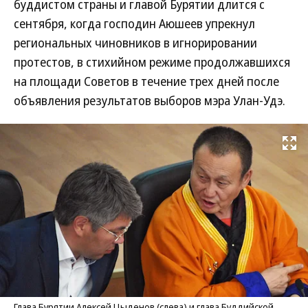
буддистом страны и главой Бурятии длится с
сентября, когда господин Аюшеев упрекнул
региональных чиновников в игнорировании
протестов, в стихийном режиме продолжавшихся
на площади Советов в течение трех дней после
объявления результатов выборов мэра Улан-Удэ.
Развернуть на
Глава Бурятии Алексей Цыденов (слева) и глава Буддийской