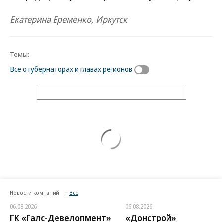
Екатерина Еременко, Иркутск
Темы:
Все о губернаторах и главах регионов
HyperТекст
25.04.2026, 10:18
291K
7 мин.
Волчьи нравы
30 лет назад в Чечне был убит Джохар Дудаев
Чеченский генерал был убит российскими