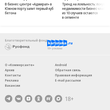
военными 21 апреля 1996 года. Его устранение не
поменяло расклад сил в регионе. В августе того же
года отряды под руководством Аслана Масхадова
отбили у федералов Грозный, после чего были
заключены Хасавюртовские мирные соглашения,
но дальше дудаевские полевые командиры
перессорились, а главный террорист Шамиль
Басаев, выйдя из подчинения официальных
ичкерийских властей («Чеченская Республика
Ичкерия» признана террористической и
запрещена в РФ), вместе с арабским наемником
Хаттабом напал на соседний Дагестан, вынудив
тем самым федеральный центр начать новую
военную операцию.
Читать полностью