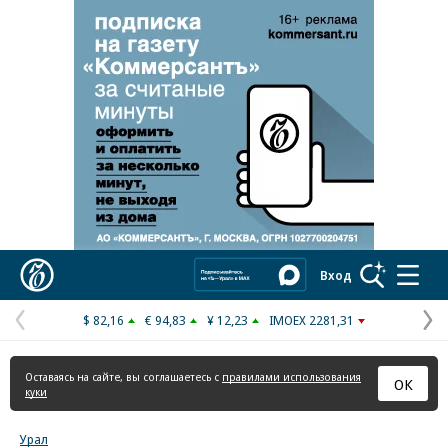
Реклама в «Ъ» www.kommersant.ru/ad
Коммерсантъ
Вход
$ 82,16
€ 94,83
¥ 12,23
IMOEX 2281,31
Предыдущая
С
страница
с
Оставаясь на сайте, вы соглашаетесь с
правилами использования
ОК
куки
Урал