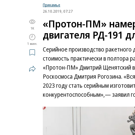
Прикамье
26.10.2019, 07:27
«Протон-ПМ» намер
1K
двигателя РД-191 д
1 мин.
Серийное производство ракетного д
стоимость практически в полтора р
«Протон-ПМ» Дмитрий Щенятский во
Роскосмоса Дмитрия Рогозина. «Вся
2023 году стать серийным изготови
конкурентоспособным»,— заявил г