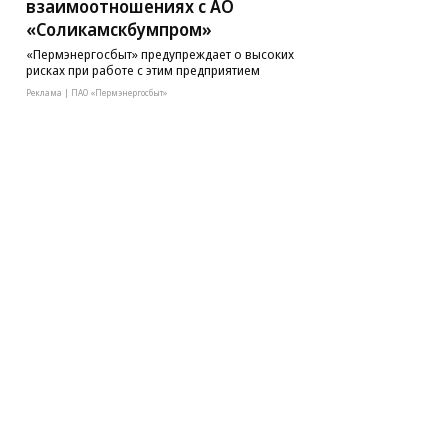
взаимоотношениях с АО
«Соликамскбумпром»
«Пермэнергосбыт» предупреждает о высоких
рисках при работе с этим предприятием
Реклама | ПАО «Пермэнергосбыт»