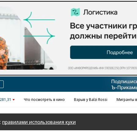
Реклама в «Ъ» www.kommersant.ru/ad
281,31
Что посмотреть в кино
Взрыв у Balzi Rossi
Мигранты в
с
правилами использования куки