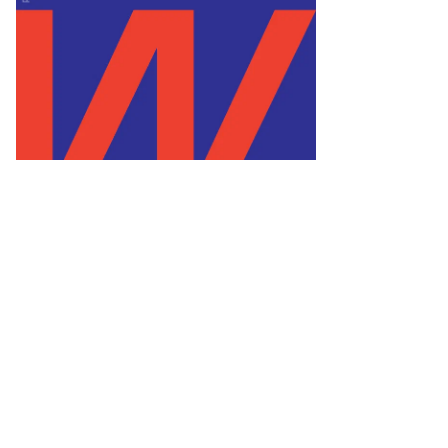
то:
нстантин
кошкин,
ммерсантъ
пить
ото