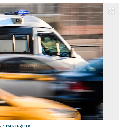
Развернуть на весь экран
Фо
Ко
Ко
Ко
/
ку
ф
ъ
/
купить фото