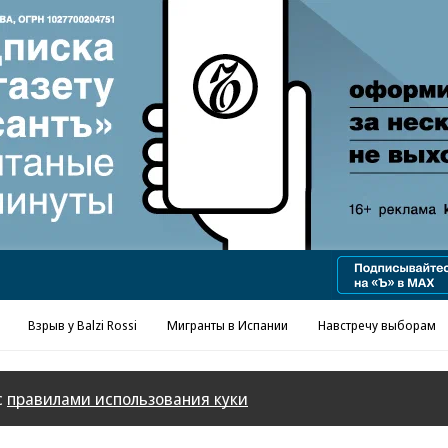
Реклама в «Ъ» www.kommersant.ru/ad
Взрыв у Balzi Rossi
Мигранты в Испании
Навстречу выборам
с
правилами использования куки