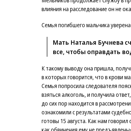
Мельников продолжает службу в пр
влияния на расследование он не ок
Семья погибшего мальчика уверена
Мать Наталья Бучнева сч
все, чтобы оправдать во
К такому выводу она пришла, получ
в которых говорится, что в крови 
Семья попросила следователя поясн
взяться алкоголь, и получила ответ
до сих пор находится в рассмотрени
ознакомили с результатами судебно
готовы 15 августа. Как нам говорил
как обвинения ему не предъявлены