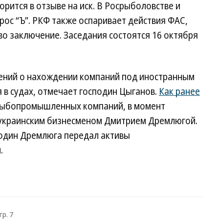
рится в отзыве на иск. В Росрыболовстве и
рос “Ъ”. РКФ также оспаривает действия ФАС,
о заключение. Заседания состоятся 16 октября
чений о нахождении компаний под иностранным
 в судах, отмечает господин Цыганов.
Как ранее
ь рыбопромышленных компаний, в момент
 украинским бизнесменом Дмитрием Дремлюгой.
подин Дремлюга передал активы
.
тр. 7