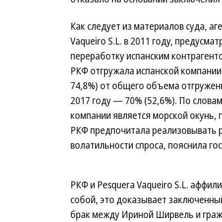
Как следует из материалов суда, аг
Vaqueiro S.L. в 2011 году, предусм
переработку испанским контрагент
РКФ отгружала испанской компании
74,8%) от общего объема отгруженн
2017 году — 70% (52,6%). По слов
компании является морской окунь,
РКФ предпочитала реализовывать р
волатильности спроса, пояснила го
РКФ и Pesquera Vaqueiro S.L. аффи
собой, это доказывает заключенный
брак между Ириной Ширвель и гра