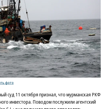
Гл
Ще
Ко
/
ку
ф
ить фото
й суд 11 октября признал, что мурманская РКФ
ного инвестора. Поводом послужили агентский