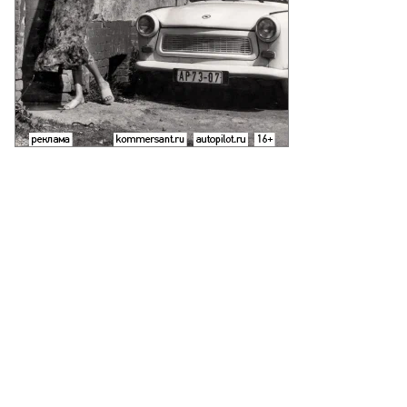
еб
лкунов,
ммерсантъ
пить
ото