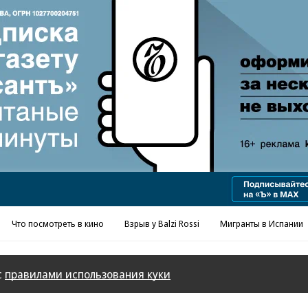
Реклама в «Ъ» www.kommersant.ru/ad
Что посмотреть в кино
Взрыв у Balzi Rossi
Мигранты в Испании
с
правилами использования куки