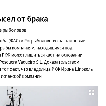
сел от брака
е рыболовов
жба (ФАС) и Росрыболовство нашли новые
 рыбы компаниям, находящимся под
 РКФ может лишиться квот на основании
Pesquera Vaqueiro S.L. Доказательством
 тот факт, что владелица РКФ Ирина Ширвель
 испанской компании.
Развернуть на весь экран
Фо