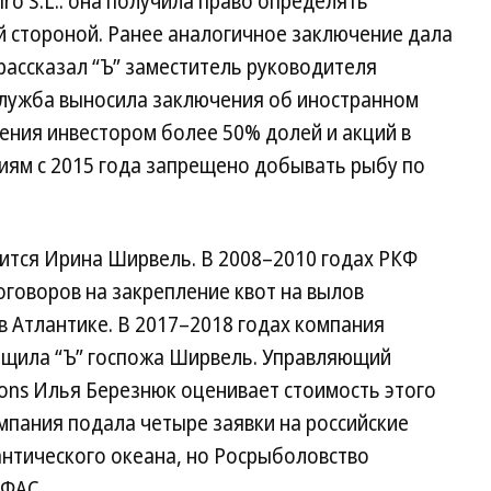
iro S.L.: она получила право определять
 стороной. Ранее аналогичное заключение дала
рассказал “Ъ” заместитель руководителя
служба выносила заключения об иностранном
ения инвестором более 50% долей и акций в
иям с 2015 года запрещено добывать рыбу по
ится Ирина Ширвель. В 2008–2010 годах РКФ
говоров на закрепление квот на вылов
в Атлантике. В 2017–2018 годах компания
общила “Ъ” госпожа Ширвель. Управляющий
ons Илья Березнюк оценивает стоимость этого
компания подала четыре заявки на российские
антического океана, но Росрыболовство
 ФАС.