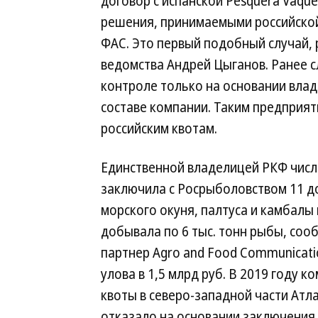
договор с испанской Pesquera Vaque
решения, принимаемыми российской
ФАС. Это первый подобный случай, 
ведомства Андрей Цыганов. Ранее 
контроле только на основании влад
составе компании. Таким предприят
российским квотам.
Единственной владелицей РКФ числ
заключила с Росрыболовством 11 до
морского окуня, палтуса и камбалы 
добывала по 6 тыс. тонн рыбы, со
партнер Agro and Food Communicati
улова в 1,5 млрд руб. В 2019 году 
квоты в северо-западной части Атл
отказало на основании заключения