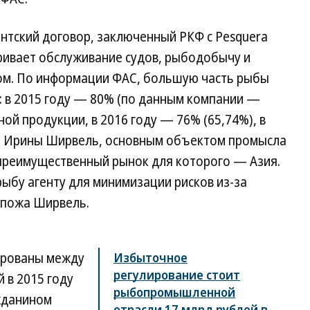
ентский договор, заключенный РКФ с Pesquera
атривает обслуживание судов, рыбодобычу и
ом. По информации ФАС, большую часть рыбы
: в 2015 году — 80% (по данным компании —
ой продукции, в 2016 году — 76% (65,74%), в
ам Ирины Ширвель, основным объектом промысла
 преимущественный рынок для которого — Азия.
ыбу агенту для минимизации рисков из-за
спожа Ширвель.
лированы между
Избыточное
регулирование стоит
 в 2015 году
рыбопромышленной
жданином
отрасли 17 млрд рублей в