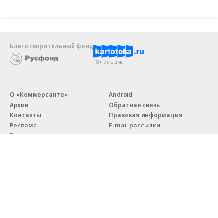
Благотворительный фонд
18+ реклама
О «Коммерсанте»
Android
Архив
Обратная связь
Контакты
Правовая информация
Реклама
E-mail рассылки
Вакансии
18+
© АО «Коммерсантъ». 127006, Москва, Оружейный переулок д. 41,
тел. +7 (495) 797-69-70.
Сетевое издание «Коммерсантъ» (доменное имя сайта: