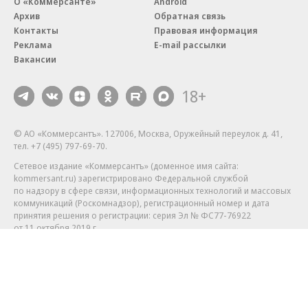
О «Коммерсанте»
Android
Архив
Обратная связь
Контакты
Правовая информация
Реклама
E-mail рассылки
Вакансии
18+
© АО «Коммерсантъ». 127006, Москва, Оружейный переулок д. 41,
тел. +7 (495) 797-69-70.
Сетевое издание «Коммерсантъ» (доменное имя сайта:
kommersant.ru) зарегистрировано Федеральной службой
по надзору в сфере связи, информационных технологий и массовых
коммуникаций (Роскомнадзор), регистрационный номер и дата
принятия решения о регистрации: серия
Эл № ФС77-76922
от 11 октября 2019 г.
Партнерские проекты/материалы, новости компаний, материалы
с пометкой «Промо» и «Официальное сообщение» опубликованы
на коммерческой основе.
На kommersant.ru применяются рекомендательные технологии.
Подробнее