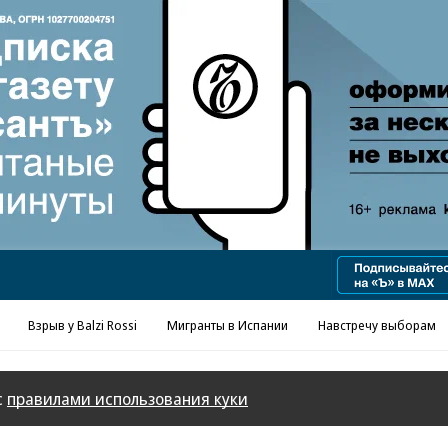
Реклама в «Ъ» www.kommersant.ru/ad
Взрыв у Balzi Rossi
Мигранты в Испании
Навстречу выборам
с
правилами использования куки