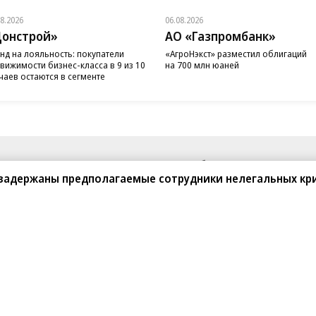
08.2026
06.08.2026
онстрой»
АО «Газпромбанк»
нд на лояльность: покупатели
«АгроНэкст» разместил облигаций
вижимости бизнес-класса в 9 из 10
на 700 млн юаней
чаев остаются в сегменте
санте»
Реклама
Обратная связь
 задержаны предполагаемые сотрудники нелегальных к
Вакансии
Правовая информация
Android
E-mail рассылки
реулок д. 41,
тел. +7 (495) 797-69-70.
Партнерские проекты/матери
«Промо» и «Официальное со
а: kommersant.ru) зарегистрировано
нформационных технологий
На kommersant.ru применяют
ционный номер и дата принятия
1 октября 2019 г.