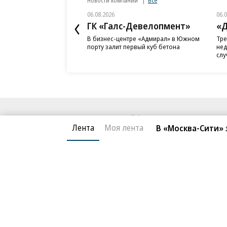
Новости компаний
Все
06.08.2026
06.
ГК «Галс-Девелопмент»
«Д
В бизнес-центре «Адмирал» в Южном
Тре
порту залит первый куб бетона
нед
слу
Благотворительный фонд
О «Коммер
Лента
Моя лента
В «Москва-Сити»
Архив
Контакты
18+ реклама
© АО «Коммерсантъ». 127006, Москва, Оружейный пе
Сетевое издание «Коммерсантъ» (доменное имя сайт
Федеральной службой по надзору в сфере связи, и
и массовых коммуникаций (Роскомнадзор), регистра
решения о регистрации: серия
Эл № ФС77-76922
от 1