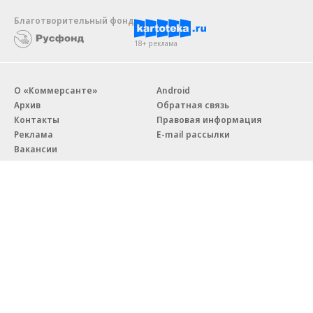
Благотворительный фонд
18+ реклама
О «Коммерсанте»
Android
Архив
Обратная связь
Контакты
Правовая информация
Реклама
E-mail рассылки
Вакансии
18+
© АО «Коммерсантъ». 127006, Москва, Оружейный переулок д. 41,
тел. +7 (495) 797-69-70.
Сетевое издание «Коммерсантъ» (доменное имя сайта:
kommersant.ru) зарегистрировано Федеральной службой
по надзору в сфере связи, информационных технологий и массовых
коммуникаций (Роскомнадзор), регистрационный номер и дата
принятия решения о регистрации: серия
Эл № ФС77-76922