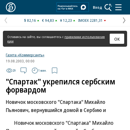
Коммерсантъ
Вход
$ 82,16
€ 94,83
¥ 12,23
IMOEX 2281,31
Предыдущая
С
страница
с
Оставаясь на сайте, вы соглашаетесь с
правилами использования
ОК
куки
Газета «Коммерсантъ»
19.08.2003, 00:00
29
1 мин.
"Спартак" укрепился сербским
форвардом
Новичок московского "Спартака" Михайло
Пьянович, вернувшийся домой в Сербию и
Новичок московского "Спартака" Михайло