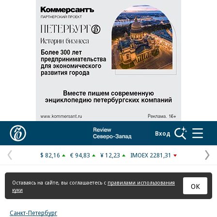
Коммерсантъ
Вход
$ 82,16
€ 94,83
¥ 12,23
IMOEX 2281,31
Предыдущая
С
страница
с
Оставаясь на сайте, вы соглашаетесь с
правилами использования
ОК
куки
Санкт-Петербург