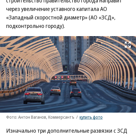
строительство правительство города направит
через увеличение уставного капитала АО
«Западный скоростной диаметр» (АО «ЗСД»,
подконтрольно городу).
Развернуть на
Фото: Антон Ваганов, Коммерсантъ
/
купить фото
Изначально три дополнительные развязки с ЗСД