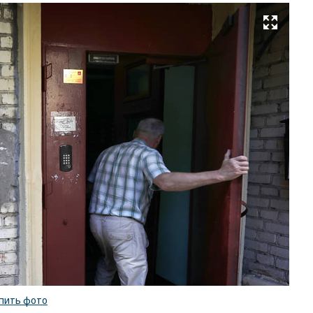
Развернуть на весь экран
Фо
Д
Фр
Ко
/
ку
ф
пить фото