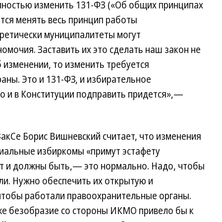
олностью изменить 131-ФЗ («Об общих принципах
тся менять весь принцип работы
оретически муниципалитеты могут
омочия. Заставить их это сделать наш закон не
б изменении, то изменить требуется
ны. Это и 131-ФЗ, и избирательное
о и в Конституции подправить придется»,—
акСе Борис Вишневский считает, что изменения
риальные избиркомы «примут эстафету
ут и должны быть,— это нормально. Надо, чтобы
ли. Нужно обеспечить их открытую и
чтобы работали правоохранительные органы.
же безобразие со стороны ИКМО привело бы к