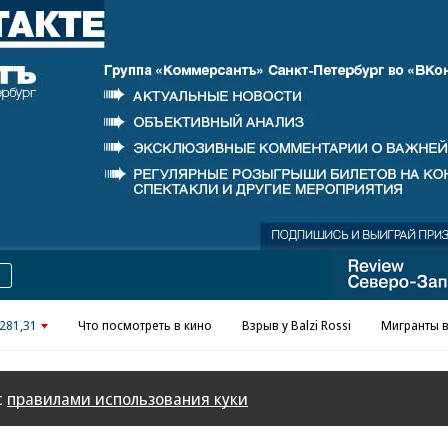
281,31
Что посмотреть в кино
Взрыв у Balzi Rossi
Мигранты в
с
правилами использования куки