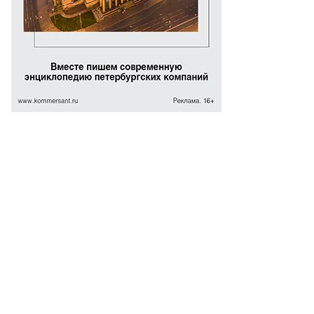
то:
авид
енкель,
ммерсантъ
пить
ото