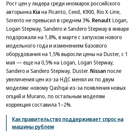
Рост цен у лидера среди иномарок российского
авторынка
Kia
на Picanto, Ceed, K900, Rio X-Line,
Sorento не превысил в среднем 3%.
Renault
Logan,
Logan Stepway, Sandero и Sandero Stepway в январе
подорожали на 1,8%, в марте с запуском нового
модельного года и изменением базового
оборудования на 1,5% выросли цены на Duster, с 1
мая — еще на 0,5% на Logan, Logan Stepway,
Sandero и Sandero Stepway, Duster.
Nissan
после
увеличения цен из-за НДС менял их по двум
моделям: новому Qashqai из-за появления новых
опций и Murano, по остальным моделям
коррекция составила 1–2%.
Как правительство поддерживает спрос на
машины рублем