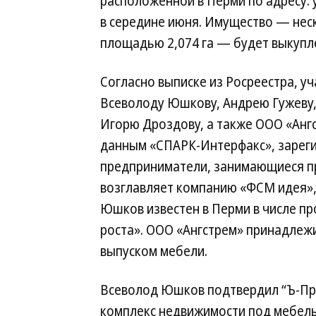
расположенной в Перми по адресу: 
в середине июня. Имущество — нес
площадью 2,074 га — будет выкупле
Согласно выписке из Росреестра, у
Всеволоду Юшкову, Андрею Гужеву, 
Игорю Дроздову, а также ООО «Ангс
данным «СПАРК-Интерфакс», зареги
предприниматели, занимающиеся п
возглавляет компанию «ФСМ идея»
Юшков известен в Перми в числе пр
роста». ООО «Ангстрем» принадлеж
выпуском мебели.
Всеволод Юшков подтвердил “Ъ-Пр
комплекс недвижимости под мебел