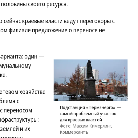
 половины своего ресурса.
о сейчас краевые власти ведут переговоры с
ком филиале предложение о переносе не
варианта: один —
ммунальному
же.
етевом хозяйстве
блема с
Подстанция «Пермэнерго» —
 с переносом
самый проблемный участок
нфраструктуры:
для краевых властей
Фото: Максим Кимерлинг,
землей и их
Коммерсантъ