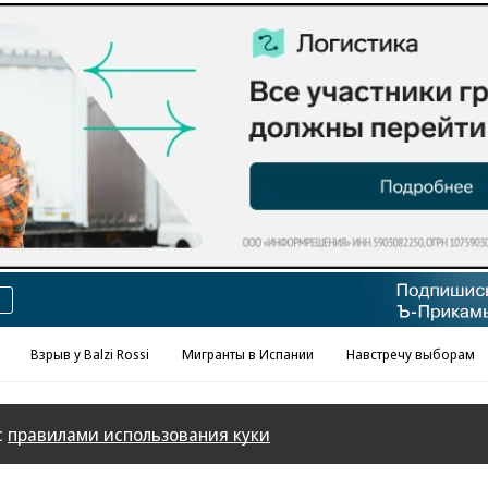
Реклама в «Ъ» www.kommersant.ru/ad
Взрыв у Balzi Rossi
Мигранты в Испании
Навстречу выборам
с
правилами использования куки