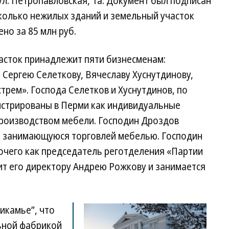
ул. Петропавловская, 1а. Документ был подписан
колько нежилых зданий и земельный участок
но за 85 млн руб.
часток принадлежит пяти бизнесменам:
Сергею Селеткову, Вячеславу Хуснутдинову,
трем». Господа Селетков и Хуснутдинов, по
стрированы в Перми как индивидуальные
роизводством мебели. Господин Дроздов
, занимающуюся торговлей мебелью. Господин
очего как председатель реготделения «Партии
ит его директору Андрею Рожкову и занимается
икамье”, что
ьной фабрикой