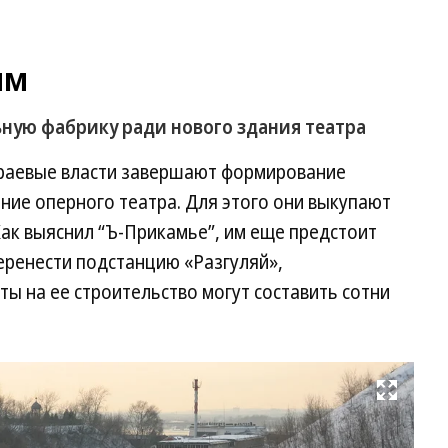
им
ную фабрику ради нового здания театра
 краевые власти завершают формирование
ание оперного театра. Для этого они выкупают
Как выяснил “Ъ-Прикамье”, им еще предстоит
ренести подстанцию «Разгуляй»,
ы на ее строительство могут составить сотни
Развернуть на весь экран
Фо