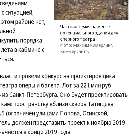
 сведениям
 с ситуацией,
 этом районе нет,
Частная земля на месте
альной
потенциального здания для
оперного театра
ыкупить порядка
Фото: Максим Кимерлинг,
лета в кабмине с
Коммерсантъ
ться.
 власти провели конкурс на проектировщика
еатра оперы и балета. Лот за 221 млн руб.
 из Санкт-Петербурга. Оно будет проектировать
сткам: пространству вблизи сквера Татищева
№5 (ограничен улицами Попова, Осинской,
тель должен представить проект к ноябрю 2019
начнется в конце 2019 года.