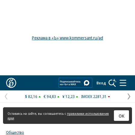
Реклама в «Ъ» www.kommersant.ru/ad
Коммерсантъ
Вход
$ 82,16
€ 94,83
¥ 12,23
IMOEX 2281,31
Предыдущая
С
страница
с
Оставаясь на сайте, вы соглашаетесь с
правилами использования
ОК
куки
Общество