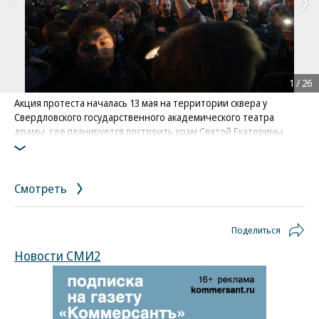
1
/
26
Акция протеста началась 13 мая на территории сквера у
Свердловского государственного академического театра
драмы, где планируется построить храм Святой Екатерины
Фото: Коммерсантъ / Владислав Лоншаков
/
купить фото
Смотреть
Поделиться
Новости СМИ2