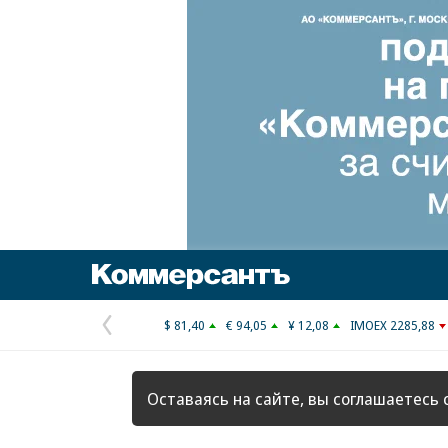
Коммерсантъ
$ 81,40
€ 94,05
¥ 12,08
IMOEX 2285,88
Предыдущая
страница
Оставаясь на сайте, вы соглашаетесь 