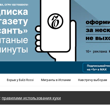
Реклама в «Ъ» www.kommersant.ru/ad
Взрыв у Balzi Rossi
Мигранты в Испании
Навстречу выборам
с
правилами использования куки