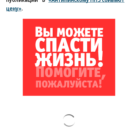
цену»
.