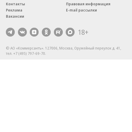
Контакты
Правовая информация
Реклама
E-mail рассылки
Вакансии
18+
© АО «Коммерсантъ». 127006, Москва, Оружейный переулок д. 41,
тел. +7 (495) 797-69-70.
Сетевое издание «Коммерсантъ» (доменное имя сайта:
kommersant.ru) зарегистрировано Федеральной службой
по надзору в сфере связи, информационных технологий и массовых
коммуникаций (Роскомнадзор), регистрационный номер и дата
принятия решения о регистрации: серия
Эл № ФС77-76922
от 11 октября 2019 г.
Партнерские проекты/материалы, новости компаний, материалы
с пометкой «Промо» и «Официальное сообщение» опубликованы
на коммерческой основе.
На kommersant.ru применяются рекомендательные технологии.
Подробнее