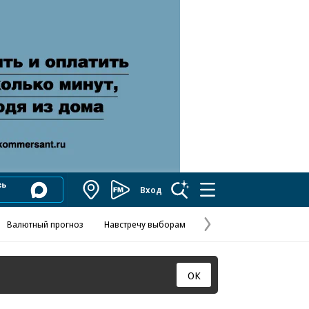
Вход
Коммерсантъ
FM
Валютный прогноз
Навстречу выборам
Скандал в FIFA
Названия опе
Колесников
Следующая
страница
ОК