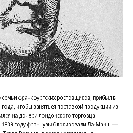
 семьи франкфуртских ростовщиков, прибыл в
1 года, чтобы заняться поставкой продукции из
нился на дочери лондонского торговца,
 В 1809 году французы блокировали Ла-Манш —