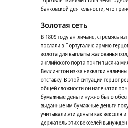
торговля тканями стала невыгодной
банковской деятельности, что прине
Золотая сеть
В 1809 году англичане, стремясь и
послали в Португалию армию герцо
золота для выплаты жалованья со
английского порта почти тысяча ми
Веллингтон из-за нехватки наличны
отставку. В этой ситуации герцог 
общей сложности он напечатал поч
бумажные деньги нужно было обесп
выданные им бумажные деньги поку
учитывали эти деньги как векселя и
держатель этих векселей вынужден 