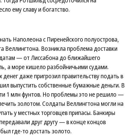
. Тогда Ротшильд сосредоточился на
сло ему славу и богатство.
згнать Наполеона с Пиренейского полуострова,
га Веллингтона. Возникла проблема доставки
лдатам — от Лиссабона до ближайшего
ль, а море кишело разбойничьими судами.
х денег даже пригрозил правительству подать в
решил выпустить собственные бумажные деньги. В
ти 1 млн фунтов. Но проблемы это не решило —
ечить золотом. Солдаты Веллингтона могли на
пать у местных торговцев припасы. Банкиры
 передавали друг другу — в конце концов
был где-то достать золото.