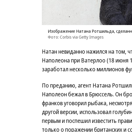
Изображение Натана Ротшильда, сделанн
Фото: Corbis via Getty Images
Натан невиданно нажился на том, ч
Наполеона при Ватерлоо (18 июня 1
заработал несколько миллионов фун
По преданию, агент Натана Ротшил
Наполеон бежал в Брюссель. Он брос
франков уговорил рыбака, несмотря
другой версии, использовал голубин
первым и поспешил известить прави
только о поражении британских и с