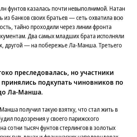
млн фунтов казалась почти невыполнимой. Натан
 из банков своих братьев — сеть охватила всю
ность, тайно проходили через линии фронта
кументам. Два самых младших брата исполняли
х, другой — на побережье Ла-Манша. Третьего
око преследовалась, но участники
а принялись подкупать чиновников по
 до Ла-Манша.
анша получил такую взятку, что стал жить в
удил подозрения у своего парижского
а сотни тысяч фунтов стерлингов в золотых