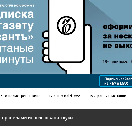
Реклама в «Ъ» www.kommersant.ru/ad
Что посмотреть в кино
Взрыв у Balzi Rossi
Мигранты в Испании
с
правилами использования куки