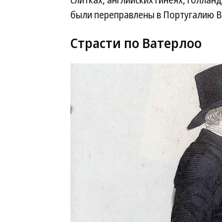
слитках, английских гинеях, голлан
были переправлены в Португалию В
Страсти по Ватерлоо