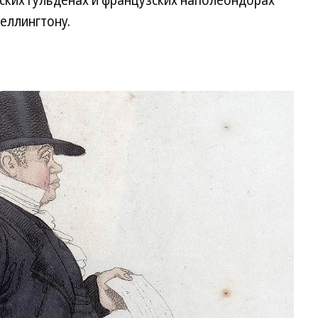
дских гульденах и французских наполеондорах
еллингтону.