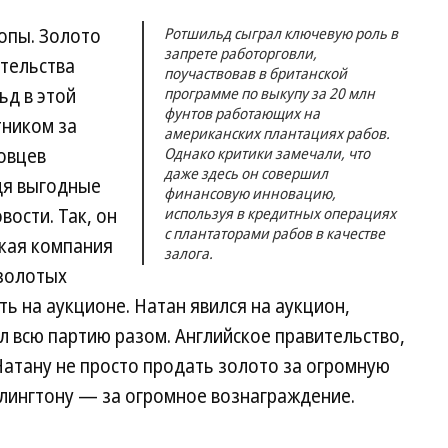
опы. Золото
Ротшильд сыграл ключевую роль в
запрете работорговли,
тельства
поучаствовав в британской
ьд в этой
программе по выкупу за 20 млн
фунтов работающих на
тником за
американских плантациях рабов.
овцев
Однако критики замечали, что
даже здесь он совершил
дя выгодные
финансовую инновацию,
ости. Так, он
используя в кредитных операциях
с плантаторами рабов в качестве
ская компания
залога.
 золотых
ь на аукционе. Натан явился на аукцион,
 всю партию разом. Английское правительство,
Натану не просто продать золото за огромную
ллингтону — за огромное вознаграждение.