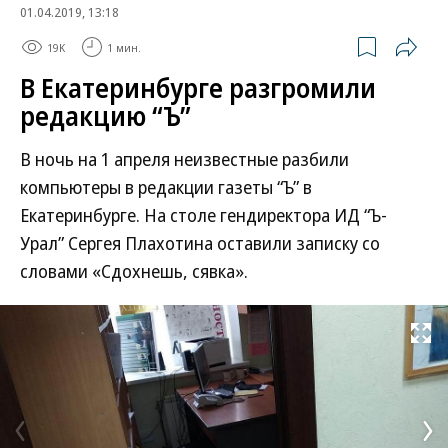
01.04.2019, 13:18
19K
1 мин.
В Екатеринбурге разгромили
редакцию “Ъ”
В ночь на 1 апреля неизвестные разбили
компьютеры в редакции газеты “Ъ” в
Екатеринбурге. На столе гендиректора ИД “Ъ-
Урал” Сергея Плахотина оставили записку со
словами «Сдохнешь, сявка».
Развернуть на